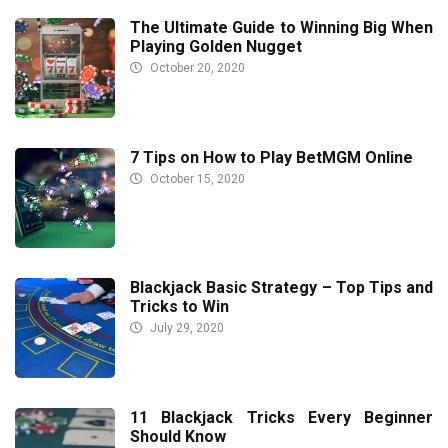
The Ultimate Guide to Winning Big When
Playing Golden Nugget
October 20, 2020
7 Tips on How to Play BetMGM Online
October 15, 2020
Blackjack Basic Strategy – Top Tips and
Tricks to Win
July 29, 2020
11 Blackjack Tricks Every Beginner
Should Know