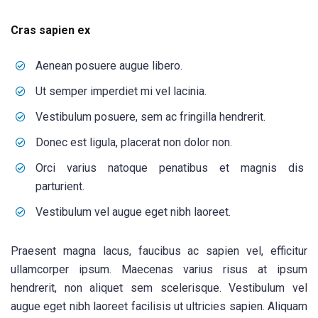
Cras sapien ex
Aenean posuere augue libero.
Ut semper imperdiet mi vel lacinia.
Vestibulum posuere, sem ac fringilla hendrerit.
Donec est ligula, placerat non dolor non.
Orci varius natoque penatibus et magnis dis
parturient.
Vestibulum vel augue eget nibh laoreet.
Praesent magna lacus, faucibus ac sapien vel, efficitur
ullamcorper ipsum. Maecenas varius risus at ipsum
hendrerit, non aliquet sem scelerisque. Vestibulum vel
augue eget nibh laoreet facilisis ut ultricies sapien. Aliquam