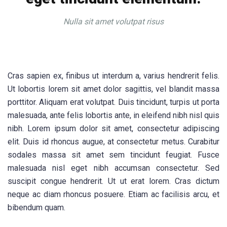
Nulla sit amet volutpat risus
Cras sapien ex, finibus ut interdum a, varius hendrerit felis.
Ut lobortis lorem sit amet dolor sagittis, vel blandit massa
porttitor. Aliquam erat volutpat. Duis tincidunt, turpis ut porta
malesuada, ante felis lobortis ante, in eleifend nibh nisl quis
nibh. Lorem ipsum dolor sit amet, consectetur adipiscing
elit. Duis id rhoncus augue, at consectetur metus. Curabitur
sodales massa sit amet sem tincidunt feugiat. Fusce
malesuada nisl eget nibh accumsan consectetur. Sed
suscipit congue hendrerit. Ut ut erat lorem. Cras dictum
neque ac diam rhoncus posuere. Etiam ac facilisis arcu, et
bibendum quam.