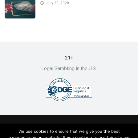
July 20, 2020
21+
Legal Gambling in the U.S.
© Copyright 2026
Top NJ Online Casino
. Created by
TAG Media Limited
.
We use cookies to ensure that we give you the best
Home
NJ Online Casino Promo Codes
experience on our website. If you continue to use this site we