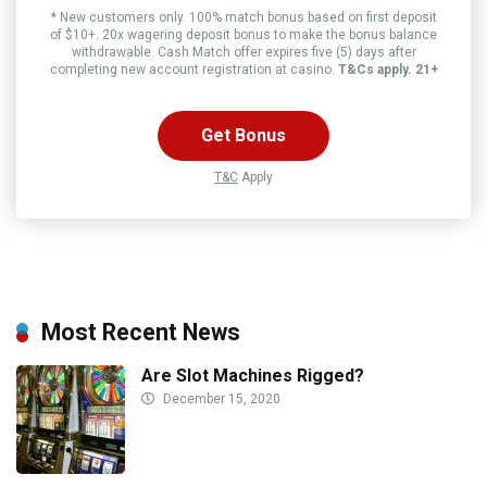
* New customers only. 100% match bonus based on first deposit
of $10+. 20x wagering deposit bonus to make the bonus balance
withdrawable. Cash Match offer expires five (5) days after
completing new account registration at casino.
T&Cs apply. 21+
Get Bonus
T&C
Apply
Most Recent News
Are Slot Machines Rigged?
December 15, 2020